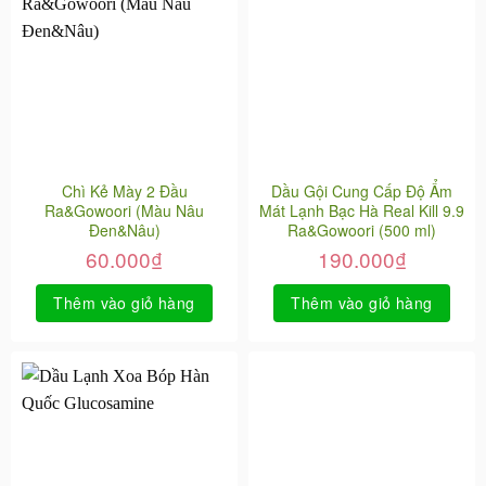
Chì Kẻ Mày 2 Đầu
Dầu Gội Cung Cấp Độ Ẩm
Ra&Gowoori (Màu Nâu
Mát Lạnh Bạc Hà Real Kill 9.9
Đen&Nâu)
Ra&Gowoori (500 ml)
60.000
₫
190.000
₫
Thêm vào giỏ hàng
Thêm vào giỏ hàng