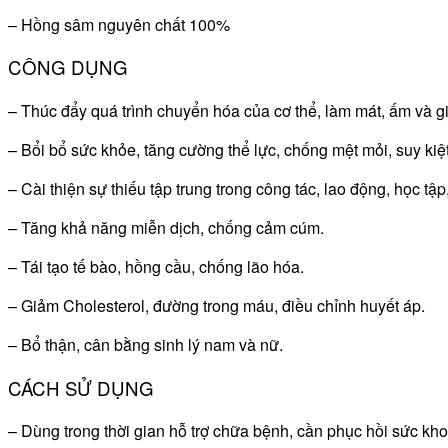
– Hồng sâm nguyên chất 100%
CÔNG DỤNG
– Thúc đẩy quá trình chuyển hóa của cơ thể, làm mát, ấm và gi
– Bổi bổ sức khỏe, tăng cường thể lực, chống mệt mỏi, suy kiệ
– Cài thiện sự thiếu tập trung trong công tác, lao động, học tập
– Tăng khả năng miễn dịch, chống cảm cúm.
– Tái tạo tế bào, hồng cầu, chống lão hóa.
– Giảm Cholesterol, đường trong máu, điều chỉnh huyết áp.
– Bổ thận, cân bằng sinh lý nam và nữ.
CÁCH SỬ DỤNG
– Dùng trong thời gian hỗ trợ chữa bệnh, cần phục hồi sức kh