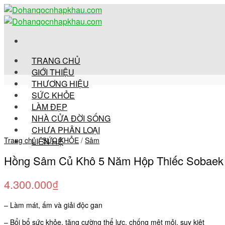
Skip
to
content
TRANG CHỦ
GIỚI THIỆU
THƯƠNG HIỆU
SỨC KHỎE
LÀM ĐẸP
NHÀ CỬA ĐỜI SỐNG
CHƯA PHÂN LOẠI
Trang chủ
/
SỨC KHỎE
/
Sâm
LIÊN HỆ
Hồng Sâm Củ Khô 5 Năm Hộp Thiếc Sobaek 
4.300.000
₫
– Làm mát, ấm và giải độc gan
– Bổi bổ sức khỏe, tăng cường thể lực, chống mệt mỏi, suy kiệt