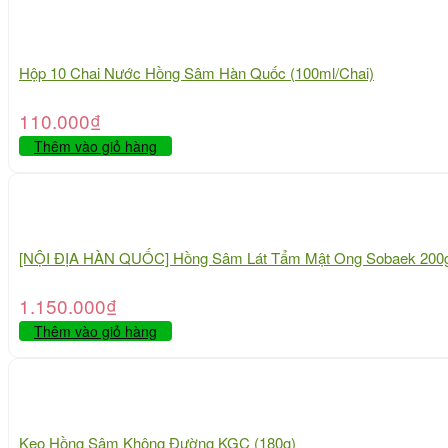
Hộp 10 Chai Nước Hồng Sâm Hàn Quốc (100ml/Chai)
110.000
₫
Thêm vào giỏ hàng
[NỘI ĐỊA HÀN QUỐC] Hồng Sâm Lát Tẩm Mật Ong Sobaek 200
1.150.000
₫
Thêm vào giỏ hàng
Kẹo Hồng Sâm Không Đường KGC (180g)