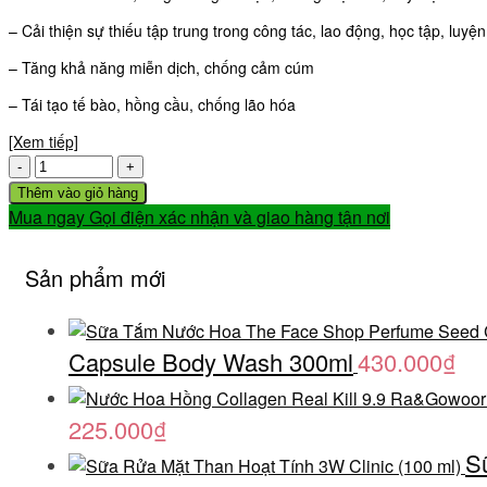
– Cải thiện sự thiếu tập trung trong công tác, lao động, học tập, luyện
– Tăng khả năng miễn dịch, chống cảm cúm
– Tái tạo tế bào, hồng cầu, chống lão hóa
[Xem tiếp]
Số
lượng
Thêm vào giỏ hàng
Mua ngay
Gọi điện xác nhận và giao hàng tận nơi
Sản phẩm mới
Capsule Body Wash 300ml
430.000
₫
225.000
₫
S