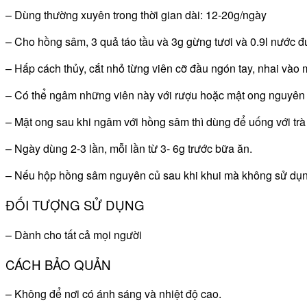
– Dùng thường xuyên trong thời gian dài: 12-20g/ngày
– Cho hồng sâm, 3 quả táo tầu và 3g gừng tươi và 0.9l nước đun
– Hấp cách thủy, cắt nhỏ từng viên cỡ đầu ngón tay, nhai vào 
– Có thể ngâm những viên này với rượu hoặc mật ong nguyên
– Mật ong sau khi ngâm với hồng sâm thì dùng để uống với trà
– Ngày dùng 2-3 lần, mỗi lần từ 3- 6g trước bữa ăn.
– Nếu hộp hồng sâm nguyên củ sau khi khui mà không sử dụng 
ĐỐI TƯỢNG SỬ DỤNG
– Dành cho tất cả mọi người
CÁCH BẢO QUẢN
– Không để nơi có ánh sáng và nhiệt độ cao.