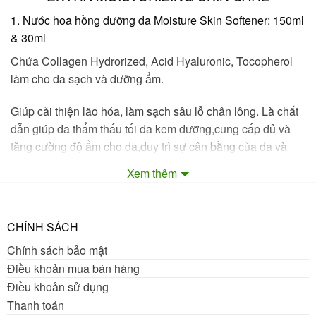
1. Nước hoa hồng dưỡng da Moisture Skin Softener: 150ml
& 30ml
Chứa Collagen Hydr
orized, Acid Hyaluronic, Tocopherol
làm cho da sạch và dưỡng ẩm.
Giúp cải thiện lão hóa, làm sạch sâu lỗ chân lông. Là chất
dẫn giúp da thẩm thấu tối đa kem dưỡng,cung cấp đủ và
tăng cường độ ẩm cho da,duy trì sự cân bằng của da và
giúp làm cho da mịn màng, trắng sáng, tươi mát trẻ trung.
Xem thêm
2. Sữa dưỡng Moisturizing Emulsion: 150ml & 30ml
Giữ cân bằng dầu và nước, hấp thụ vào da một cách nhanh
CHÍNH SÁCH
chóng và giữ cho làn da sáng bóng và mềm mại. Chiết
Chính sách bảo mật
xuất từ tinh chất hoa và các thành phần thiên nhiên, nuôi
Điều khoản mua bán hàng
dưỡng và cung cấp chất dinh dưỡng cho làn da, giúp da
Điều khoản sử dụng
cân bằng độ ẩm và tươi sáng,đem lại cho bạn làn da mịn
Thanh toán
màng.