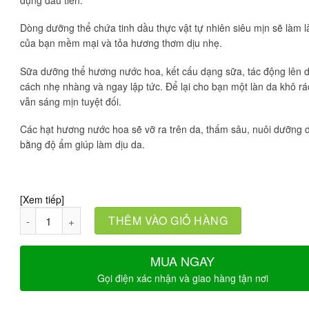
dụng đầu tiên.
Dòng dưỡng thể chứa tinh dầu thực vật tự nhiên siêu mịn sẽ làm l
của bạn mềm mại và tỏa hương thơm dịu nhẹ.
Sữa dưỡng thể hương nước hoa, kết cấu dạng sữa, tác động lên 
cách nhẹ nhàng và ngay lập tức. Để lại cho bạn một làn da khô r
vẫn sáng mịn tuyệt đối.
Các hạt hương nước hoa sẽ vỡ ra trên da, thấm sâu, nuôi dưỡng 
bằng độ ẩm giúp làm dịu da.
[Xem tiếp]
Số lượng
THÊM VÀO GIỎ HÀNG
MUA NGAY
Gọi điện xác nhận và giao hàng tận nơi