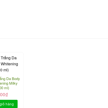
ắng Da Body
ening Milky
00 ml)
000
₫
giỏ hàng