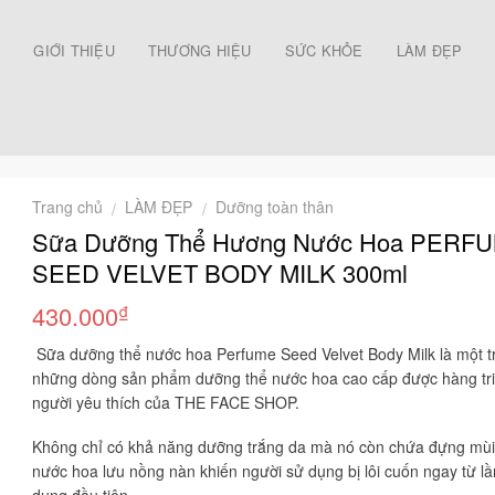
Ủ
GIỚI THIỆU
THƯƠNG HIỆU
SỨC KHỎE
LÀM ĐẸP
Trang chủ
LÀM ĐẸP
Dưỡng toàn thân
/
/
Sữa Dưỡng Thể Hương Nước Hoa PERF
SEED VELVET BODY MILK 300ml
₫
430.000
Sữa dưỡng thể nước hoa
Perfume Seed Velvet Body Milk
là một t
những dòng sản phẩm dưỡng thể nước hoa cao cấp được hàng tr
người yêu thích của THE FACE SHOP.
Không chỉ có khả năng dưỡng trắng da mà nó còn chứa đựng mù
nước hoa lưu nồng nàn khiến người sử dụng bị lôi cuốn ngay từ lầ