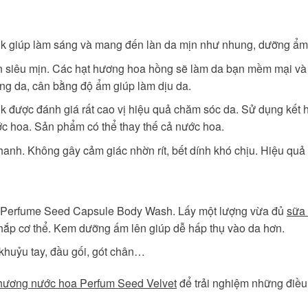
k giúp làm sáng và mang đến làn da mịn như nhung, dưỡng ẩm 
ên siêu mịn. Các hạt hương hoa hồng sẽ làm da bạn mềm mại và
ỡng da, cân bằng độ ẩm giúp làm dịu da.
 được đánh giá rất cao vị hiệu quả chăm sóc da. Sử dụng kết h
c hoa. Sản phẩm có thể thay thế cả nước hoa.
anh. Không gây cảm giác nhờn rít, bết dính khó chịu. Hiệu quả
p Perfume Seed Capsule Body Wash. Lấy một lượng vừa đủ
sữa
khắp cơ thể. Kem dưỡng ấm lên giúp dễ hấp thụ vào da hơn.
huỷu tay, đầu gối, gót chân…
̉ hương nước hoa
Perfum Seed Velvet
để trải nghiệm những điều 