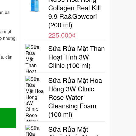
Collagen Real Kill
àn da
9.9 Ra&Gowoori
(200 ml)
da một
225.000
₫
áo nhưng
Sữa Rửa Mặt Than
Hoạt Tính 3W
da, cân
Clinic (100 ml)
Sữa Rửa Mặt Hoa
Hồng 3W Clinic
Rose Water
Cleansing Foam
(100 ml)
Sữa Rửa Mặt