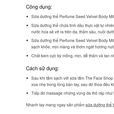
Công dụng:
Sữa dưỡng thể Perfume Seed Velvet Body Mil
Sữa dưỡng thể chứa tinh dầu thực vật tự nhi
nước hoa sẽ vỡ ra trên da, thấm sâu, nuôi dư
Sữa dưỡng thể Perfume Seed Velvet Body Milk
sạch khỏe, mịn màng và thơm ngát hương nướ
Chất kem cực kỳ mỏng, mịn, dễ thấm và tan nh
Cách sử dụng:
Sau khi tắm sạch với sữa tắm The Face Sho
xoa nhẹ trong lòng bàn tay, sau đó thoa đều 
Tiếp đó massage những vùng da thô ráp như k
Nhanh tay mang ngay sản phẩm
sữa dưỡng thê