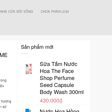
NHÀ CỬA ĐỜI SỐNG
CHƯA PHÂN LOẠI
Sản phẩm mới
UME
Sữa Tắm Nước
Hoa The Face
Shop Perfume
rong
Seed Capsule
iệu
Body Wash 300ml
430.000
₫
i hương
n sử
Nước Hoa Hồng