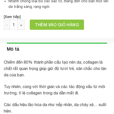
Nhanh chóng loại bỏ các sắc tố, mang đến cho bạn một làn
da trắng sáng, rạng ngời.
[Xem tiếp]
Số lượng
THÊM VÀO GIỎ HÀNG
Mô tả
Chiếm đến 80% thành phần cấu tạo nên da, collagen là
chất rất quan trọng giúp giữ độ tươi trẻ, săn chắc cho làn
da của bạn.
Tuy nhiên, cùng với thời gian và các tác động xấu từ môi
trường, tỉ lệ collagen trong da dần mất đi.
Các dấu hiệu lão hóa da như nếp nhăn, da chảy xệ… xuất
hiện.