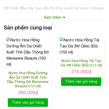
Để tránh điều này, bạn cần thường xuyên bổ sung collagen
cho làn da của mình.
Xem thêm
Có nhiều cách để gia tăng lượng collagen cho da, trong đó
Sản phẩm cùng loại
sử dụng nước hoa hồng có chứa collagen cũng là một
cách rất hiệu quả.
Sản phẩm được chiết xuất từ các thành phần thiên nhiên
giúp nuôi dưỡng và bảo vệ da hiệu quả.
Nước Hoa Hồng Tái Tạo
Da 3W Clinic (Đỏ) (150 ml)
Thành phần:
275.000
₫
Nước Hoa Hồng Dưỡng
Collagen, water, butylene glycol, glycerin, alcohol denat,
Ẩm Da Chiết Xuất Tinh
sodium hyaluronate, prunus mume fuit water…
Dầu Thông Đỏ Mersenne
Thêm vào giỏ hàng
Beaute (150 ml)
Công dụng:
260.000
₫
Tinh chất nước hoa hồng có tác dụng thấm sâu vào da,
Thêm vào giỏ hàng
duy trì độ ẩm,